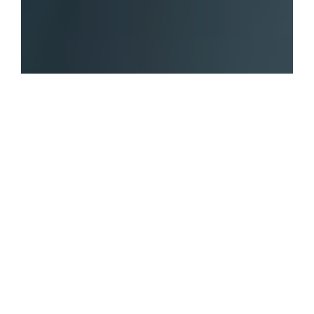
Voor een
gezonde
plek
waar je je